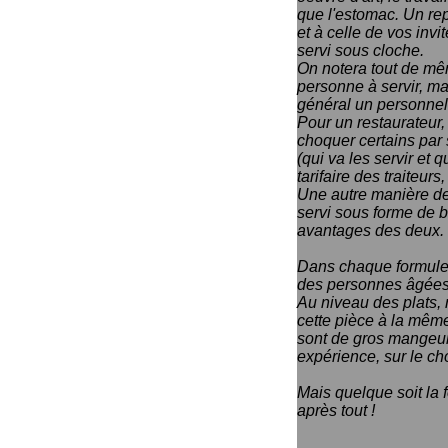
que l'estomac. Un rep
et à celle de vos invit
servi sous cloche.
On notera tout de mêm
personne à servir, mai
général un personnel 
Pour un restaurateur, 
choquer certains par 
(qui va les servir et 
tarifaire des traiteur
Une autre manière de s
servi sous forme de bu
avantages des deux. I
Dans chaque formule, 
des personnes âgées 
Au niveau des plats, 
cette pièce à la même
sont de gros mangeurs
expérience, sur le ch
Mais quelque soit la 
après tout !