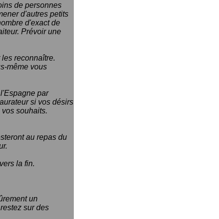
moins de personnes
mener d'autres petits
e nombre d'exact de
iteur. Prévoir une
 les reconnaître.
vous-même vous
 l'Espagne par
aurateur si vos désirs
 vos souhaits.
resteront au repas du
ur.
ers la fin.
sûrement un
 restez sur des