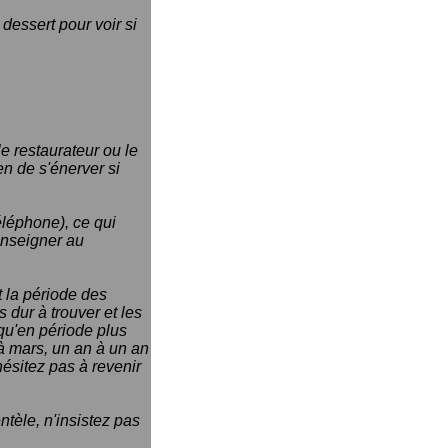
 dessert pour voir si
le restaurateur ou le
en de s'énerver si
téléphone), ce qui
renseigner au
t la période des
 dur à trouver et les
 qu'en période plus
 à mars, un an à un an
hésitez pas à revenir
ntèle, n'insistez pas