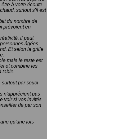
 être à votre écoute
chaud, surtout s'il est
 fait du nombre de
ui prévoient en
ativité, il peut
ux personnes âgées
nd. Et selon la grille
e.
ble mais le reste est
fet et combine les
 table.
 surtout par souci
ns n'apprécient pas
 voir si vos invités
nseiller de par son
arie qu'une fois