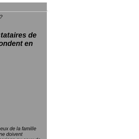
?
tataires de
epondent en
eux de la famille
 ne doivent