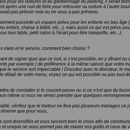
place pour les voitures et au gardiennage du parking, il serait do
d après une nuit de folie pour retrouver sa voiture à l'autre bout 
uvait pas prévoir cela ou ne vous a pas prévenu.
issement possède un espace prévu pour les enfants en bas âge (s
nu enfant, chaise à bébé, etc...), mais aussi ce qui est prévu po
ur leur table, petit salon à l'écart pour être tranquille, etc...).
s mets et le service, comment bien choisir ?
avant de signer quoi que ce soit, si c'est possible, en y dînant o
nts par exemple ( de préférence à la même saison que votre mar
ue le service soit impeccable ! Discutez avec le directeur, le maî
le détail de votre menu, voyez ce qui est possible ou pas tout de
ettra de constater si le courant passe ou si ce n'est que du bus
ance même si vous ne venez prendre que quelques renseigneme
lité, vérifiez que le traiteur ne fera pas plusieurs mariages ce jo
 réserve que pour vous.
s sont diversifiés et vous laissent bien le choix afin de construi
 et unique ne vous permet pas de marier vos goûts et ceux de vo