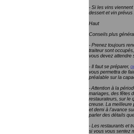
- Si les vins viennent
dessert et vin prévus
Haut
Conseils plus généraux
- Prenez toujours rend
traiteur sont occupés
vous devez attendre 
- Il faut se préparer,
o
vous permettra de fair
préalable sur la capac
- Attention à la pério
mariages, des fêtes d
restaurateurs, sur le
creuse. La meilleure 
et demi à l'avance sur
parler des détails qu
- Les restaurants et t
si vous vous sentez m