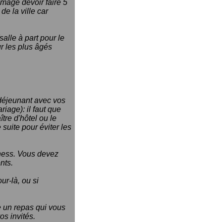
mmage devoir faire 5
de la ville car
alle à part pour le
ur les plus âgés
u déjeunant avec vos
iage): il faut que
tre d'hôtel ou le
 suite pour éviter les
iness. Vous devez
nts.
ur-là, ou si
re un repas qui vous
s invités.