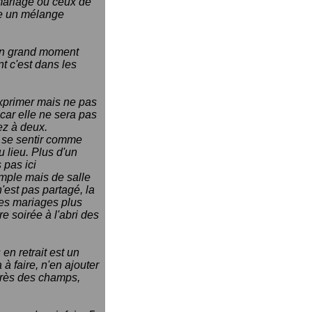
 mariage ou ceux de
vre un mélange
t un grand moment
nt c'est dans les
exprimer mais ne pas
car elle ne sera pas
ez à deux.
ur se sentir comme
 lieu. Plus d'un
 pas ici
mple mais de salle
'est pas partagé, la
les mariages plus
re soirée à l'abri des
 en retrait est un
 à faire, n'en ajouter
 près des champs,