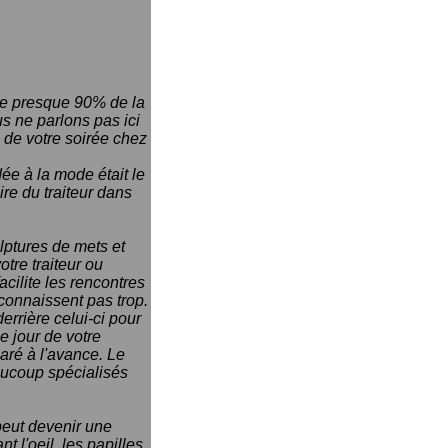
nte presque 90% de la
us ne parlons pas ici
 de votre soirée chez
ée à la mode était le
ire du traiteur dans
lptures de mets et
tre traiteur ou
acilite les rencontres
 connaissent pas trop.
errière celui-ci pour
e jour de votre
paré à l'avance. Le
eaucoup spécialisés
 peut devenir une
t l'oeil, les papilles