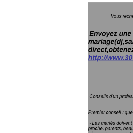
Vous recherchez un
Envoyez une 
mariage(dj,sal
direct,obtenez
http://www.3
Resta
Conseils d'un profess
Premier conseil : que
- Les mariés doivent 
proche, parents, beau