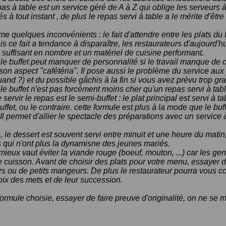
as à table est un service géré de A à Z qui oblige les serveurs à
és à tout instant , de plus le repas servi à table a le mérite d'être 
e quelques inconvénients : le fait d'attendre entre les plats du
s ce fait a tendance à disparaître, les restaurateurs d'aujourd'h
suffisant en nombre et un matériel de cuisine performant.
le buffet peut manquer de personnalité si le travail manque de cré
son aspect "cafétéria". Il pose aussi le problème du service a
quand ?) et du possible gâchis à la fin si vous avez prévu trop gra
s, le buffet n'est pas forcément moins cher qu'un repas servi à tabl
ervir le repas est le semi-buffet : le plat principal est servi à ta
ffet, ou le contraire. cette formule est plus à la mode que le buf
l permet d'allier le spectacle des préparations avec un service à
le dessert est souvent servi entre minuit et une heure du matin,
qui n'ont plus la dynamisne des jeunes mariés.
mieux vaut éviter la viande rouge (boeuf, mouton, ...) car les ge
 cuisson. Avant de choisir des plats pour votre menu, essayer de
 ou de petits mangeurs. De plus le restaurateur pourra vous co
oix des mets et de leur succession.
formule choisie, essayer de faire preuve d'originalité, on ne se m