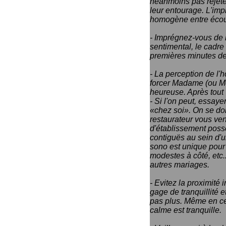
néanmoins pas rejeter
leur entourage. L'imp
homogène entre écoute
- Imprégnez-vous de l'
sentimental, le cadre 
premières minutes de 
- La perception de l'
forcer Madame (ou Mon
heureuse. Après tout 
- Si l'on peut, essaye
«chez soi». On se doi
restaurateur vous ven
d'établissement poss
contiguës au sein d'u
sono est unique pour 
modestes à côté, etc...
autres mariages.
- Evitez la proximité 
gage de tranquillité e
pas plus. Même en cen
calme est tranquille.