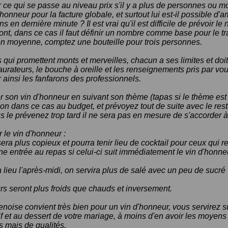
 ce qui se passe au niveau prix s'il y a plus de personnes ou 
honneur pour la facture globale, et surtout lui est-il possible d'a
ns en dernière minute ? Il est vrai qu'il est difficile de prévoir l
nt, dans ce cas il faut définir un nombre comme base pour le tra
en moyenne, comptez une bouteille pour trois personnes.
s qui promettent monts et merveilles, chacun a ses limites et doit
urateurs, le bouche à oreille et les renseignements pris par 
r ainsi les fanfarons des professionnels.
r son vin d'honneur en suivant son thème (tapas si le thème est
on dans ce cas au budget, et prévoyez tout de suite avec le rest
us le prévenez trop tard il ne sera pas en mesure de s'accorder à
 le vin d'honneur :
 il sera plus copieux et pourra tenir lieu de cocktail pour ceux qui 
ne entrée au repas si celui-ci suit immédiatement le vin d'honne
a lieu l'après-midi, on servira plus de salé avec un peu de sucré v
ours seront plus froids que chauds et inversement.
oise convient très bien pour un vin d'honneur, vous servirez 
f et au dessert de votre mariage, à moins d'en avoir les moyens
s mais de qualités.