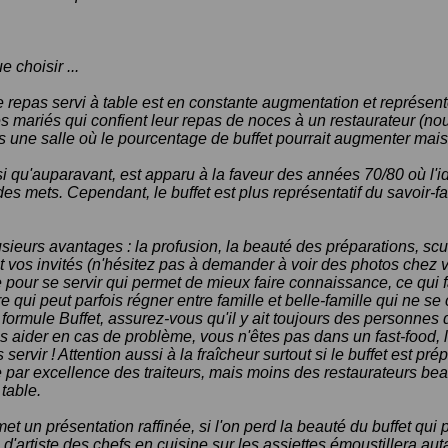
 choisir ...
e repas servi à table est en constante augmentation et représe
es mariés qui confient leur repas de noces à un restaurateur (no
 une salle où le pourcentage de buffet pourrait augmenter mais
si qu'auparavant, est apparu à la faveur des années 70/80 où l'id
des mets. Cependant, le buffet est plus représentatif du savoir-fa
usieurs avantages : la profusion, la beauté des préparations, scu
nt vos invités (n'hésitez pas à demander à voir des photos chez vo
te pour se servir qui permet de mieux faire connaissance, ce qui f
 qui peut parfois régner entre famille et belle-famille qui ne se
formule Buffet, assurez-vous qu'il y ait toujours des personnes d
us aider en cas de problème, vous n'êtes pas dans un fast-food, l
servir ! Attention aussi à la fraîcheur surtout si le buffet est pré
ule par excellence des traiteurs, mais moins des restaurateurs b
table.
et un présentation raffinée, si l'on perd la beauté du buffet qui
l d'artiste des chefs en cuisine sur les assiettes émoustillera autan