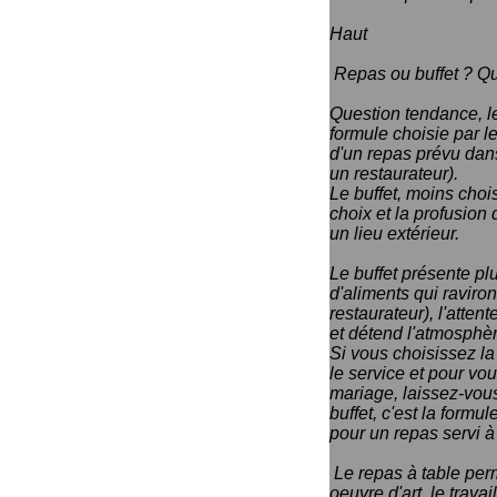
Haut
Repas ou buffet ? Que
Question tendance, l
formule choisie par l
d'un repas prévu dans
un restaurateur).
Le buffet, moins choi
choix et la profusion 
un lieu extérieur.
Le buffet présente pl
d'aliments qui raviro
restaurateur), l'atten
et détend l'atmosphère
Si vous choisissez la 
le service et pour vo
mariage, laissez-vous 
buffet, c'est la form
pour un repas servi à 
Le repas à table perm
oeuvre d'art, le travai