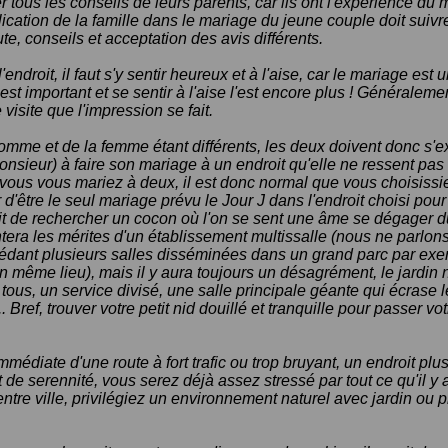
 tous les conseils de leurs parents, car ils ont l'expérience du
lication de la famille dans le mariage du jeune couple doit sui
, conseils et acceptation des avis différents.
endroit, il faut s'y sentir heureux et à l'aise, car le mariage es
est important et se sentir à l'aise l'est encore plus ! Généraleme
visite que l'impression se fait.
homme et de la femme étant différents, les deux doivent donc s'
sieur) à faire son mariage à un endroit qu'elle ne ressent pas 
vous vous mariez à deux, il est donc normal que vous choisissi
r d'être le seul mariage prévu le Jour J dans l'endroit choisi po
t de rechercher un cocon où l'on se sent une âme se dégager du
tera les mérites d'un établissement multissalle (nous ne parlons
édant plusieurs salles disséminées dans un grand parc par exe
n même lieu), mais il y aura toujours un désagrément, le jardin n
tous, un service divisé, une salle principale géante qui écrase 
 Bref, trouver votre petit nid douillé et tranquille pour passer vot
immédiate d'une route à fort trafic ou trop bruyant, un endroit plus
t de serennité, vous serez déjà assez stressé par tout ce qu'il y a
tre ville, privilégiez un environnement naturel avec jardin ou