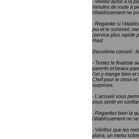
- Veillez aussi à la 
minutes de route à pie
l'établissement ne po
- Regarder si l'établ
jeu et le sommeil, me
(service plus rapide po
Haut
Deuxième conseil : le
- Testez le finaliste 
parents et beaux-pare
l'on y mange bien et q
Chef pour le choix et 
surprises.
- L'accueil vous perm
vous sentir en confi
- Regardez bien la qua
l'établissement ne se
- Vérifiez que les met
plaira, un menu sobre