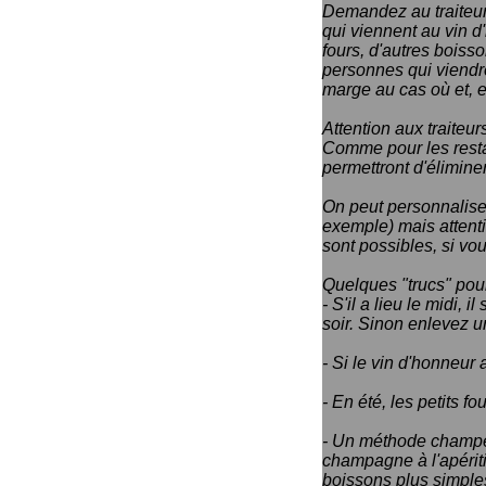
Demandez au traiteur
qui viennent au vin d'
fours, d'autres boisso
personnes qui viendro
marge au cas où et, 
Attention aux traiteur
Comme pour les resta
permettront d'élimine
On peut personnalise
exemple) mais attenti
sont possibles, si vo
Quelques "trucs" pour
- S'il a lieu le midi,
soir. Sinon enlevez u
- Si le vin d'honneur 
- En été, les petits f
- Un méthode champen
champagne à l'apériti
boissons plus simple