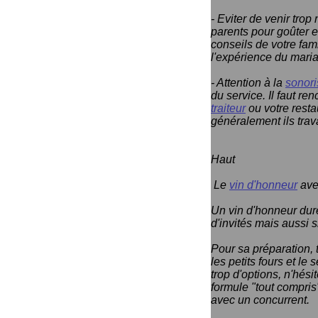
- Eviter de venir tro
parents pour goûter et
conseils de votre fami
l'expérience du maria
- Attention à la
sonori
du service. Il faut re
traiteur
ou votre rest
généralement ils tra
Haut
Le
vin d'honneur
ave
Un vin d'honneur dur
d'invités mais aussi 
Pour sa préparation, 
les petits fours et le
trop d'options, n'hés
formule "tout compris
avec un concurrent.