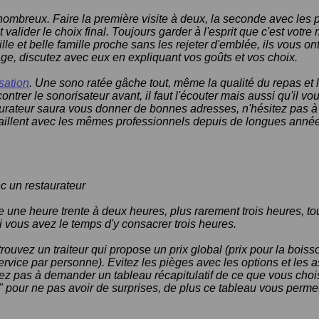
p nombreux. Faire la première visite à deux, la seconde avec les 
 valider le choix final. Toujours garder à l'esprit que c'est votre
lle et belle famille proche sans les rejeter d'emblée, ils vous ont
ge, discutez avec eux en expliquant vos goûts et vos choix.
sation
. Une sono ratée gâche tout, même la qualité du repas et
ncontrer le sonorisateur avant, il faut l'écouter mais aussi qu'il v
aurateur saura vous donner de bonnes adresses, n'hésitez pas à
vaillent avec les mêmes professionnels depuis de longues anné
c un restaurateur
e une heure trente à deux heures, plus rarement trois heures, 
si vous avez le temps d'y consacrer trois heures.
trouvez un traiteur qui propose un prix global (prix pour la bois
 service par personne). Evitez les pièges avec les options et les as
itez pas à demander un tableau récapitulatif de ce que vous cho
" pour ne pas avoir de surprises, de plus ce tableau vous perme