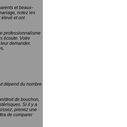
parents et beaux-
 mariage, notez les
 élevé et ont
 le professionnalisme
ous écoute. Votre
 leur demander,
es.
tout dépend du nombre
son/droit de bouchon,
térisques. Si il y a
isissez, prenez une
ttra de comparer