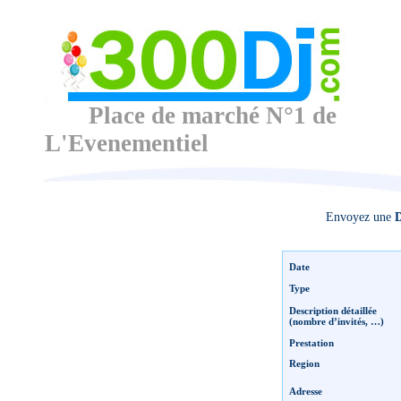
Place de marché N°1 de
L'Evenementiel
Envoyez une
D
Date
Type
Description détaillée
(nombre d’invités, …)
Prestation
Region
Adresse