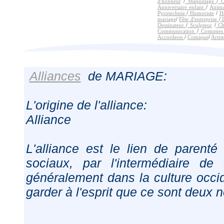
d'honneur
/
Maquillage
/
Ca
Anniversaire enfant
/
Anim
Pyrotechnie
/
Humoriste
/
H
mariage
/
Fête d'entreprise
/
D
Dessinateur
/
Sculpteur
/
Ch
Communication
/
Costume
Accordeon
/
Comique
/
Artist
Alliances
de MARIAGE:
L'origine de l'alliance:
Alliance
L'alliance est le lien de parenté
sociaux, par l'intermédiaire d
généralement dans la culture occide
garder à l'esprit que ce sont deux n