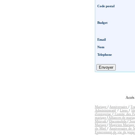
Code postal
Budget
Email
Nom
Telephone
Accés 
Mariage
/
Anniversaire
/
Tr
Admininistratif
/
Liens
/
Id
d'entreprise
/
Comite des Fe
mariage
/
Alliances de mari
Mitzvah
/
Discomobile
/
Sono
Mariage
/
Magicien Mariag
de Miel
/
Anniversaire de 
Enterrement de vie de jeune