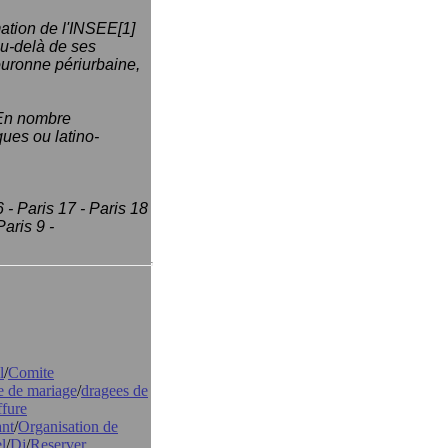
mation de l'INSEE[1]
au-delà de ses
couronne périurbaine,
 En nombre
ques ou latino-
6 - Paris 17 - Paris 18
Paris 9 -
l
/
Comite
e de mariage
/
dragees de
ffure
nt
/
Organisation de
l
/
Dj
/
Reserver