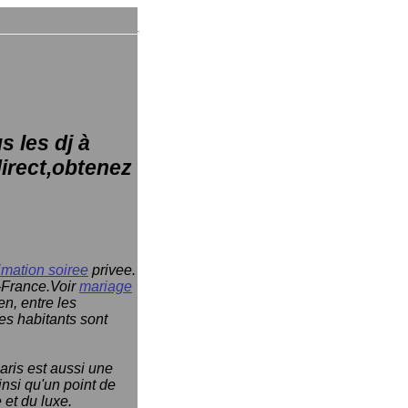
 les dj à
direct,obtenez
imation soiree
privee.
e-France.Voir
mariage
en, entre les
es habitants sont
aris est aussi une
insi qu'un point de
 et du luxe.