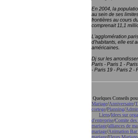
En 2004, la population
au sein de ses limite
frontières au cours d
comprenait 11,1 milli
L'agglomération pari
d'habitants, elle est
américaines.
Dj sur les arrondisse
Paris - Paris 1 - Paris
- Paris 19 - Paris 2 - 
Quelques Conseils pour l
Mariage
/
Anniversaire
/
T
cortege
/
Planning
/
Admini
Liens
/
Idees sur orga
d'entreprise
/
Comite des 
mariage
/
alliances de ma
mariage
/
Animation Bar
mariage
/
Fleurs Mariage