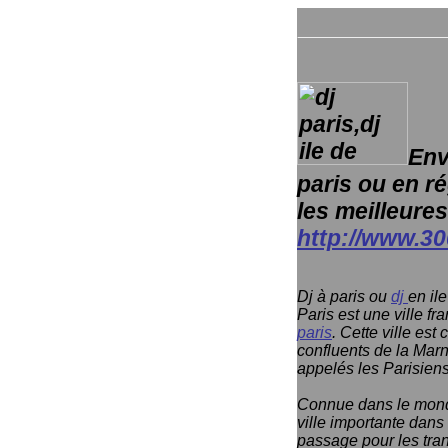
Vous rec
Env
paris ou en ré
les meilleures
http://www.3
Dj à paris ou
dj
en il
Paris est une ville fr
paris
. Cette ville est
confluents de la Marn
appelés les Parisiens
Connue dans le monde 
ville importante dans
passage pour les tran