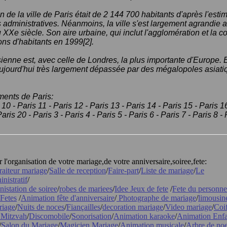
 de la ville de Paris était de 2 144 700 habitants d'après l'esti
s administratives. Néanmoins, la ville s'est largement agrandie 
u XXe siècle. Son aire urbaine, qui inclut l'agglomération et la 
ons d'habitants en 1999[2].
sienne est, avec celle de Londres, la plus importante d'Europe.
 aujourd'hui très largement dépassée par des mégalopoles asiati
ments de Paris:
 10 - Paris 11 - Paris 12 - Paris 13 - Paris 14 - Paris 15 - Paris 1
Paris 20 - Paris 3 - Paris 4 - Paris 5 - Paris 6 - Paris 7 - Paris 8 - 
'organisation de votre mariage,de votre anniversaire,soiree,fete:
raiteur mariage
/
Salle de reception
/
Faire-part
/
Liste de mariage
/
Le
nistratif
/
nistation de soiree
/
robes de mariees
/
Idee Jeux de fete
/
Fete du personne
Fetes
/
Animation fête d'anniversaire
/
Photographe de mariage
/
limousin
riage
/
Nuits de noces
/
Fiançailles
/
decoration mariage
/
Video mariage
/
Coi
 Mitzvah
/
Discomobile
/
Sonorisation
/
Animation karaoke
/
Animation Enfa
/
Salon du Mariage
/
Magicien Mariage
/
Animation musicale
/
Arbre de noe