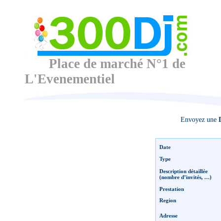
Place de marché N°1 de
L'Evenementiel
Envoyez une
D
Date
Type
Description détaillée
(nombre d’invités, …)
Prestation
Region
Adresse