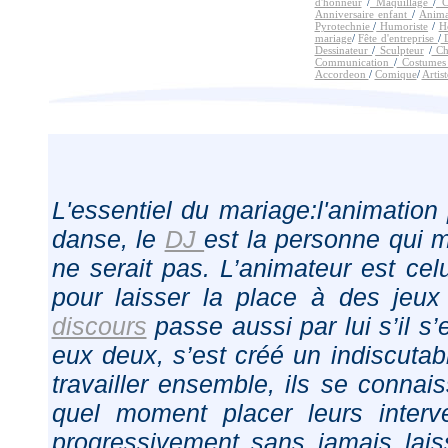
d'honneur
/
Maquillage
/
Ca
Anniversaire enfant
/
Anim
Pyrotechnie
/
Humoriste
/
H
mariage
/
Fête d'entreprise
/
D
Dessinateur
/
Sculpteur
/
Ch
Communication
/
Costume
Accordeon
/
Comique
/
Artist
L'essentiel du mariage:l'animation p
danse, le
DJ
est la personne qui m
ne serait pas. L’animateur est ce
pour laisser la place à des jeu
discours
passe aussi par lui s’il s’
eux deux, s’est créé un indiscuta
travailler ensemble, ils se conna
quel moment placer leurs interve
progressivement sans jamais laiss