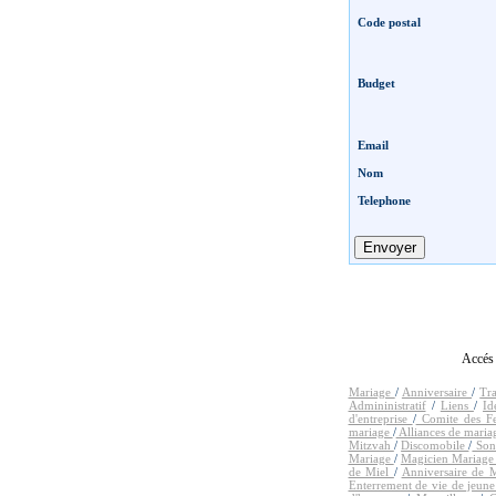
Code postal
Budget
Email
Nom
Telephone
Accés 
Mariage
/
Anniversaire
/
Tr
Admininistratif
/
Liens
/
Id
d'entreprise
/
Comite des Fe
mariage
/
Alliances de mari
Mitzvah
/
Discomobile
/
Sono
Mariage
/
Magicien Mariag
de Miel
/
Anniversaire de 
Enterrement de vie de jeune