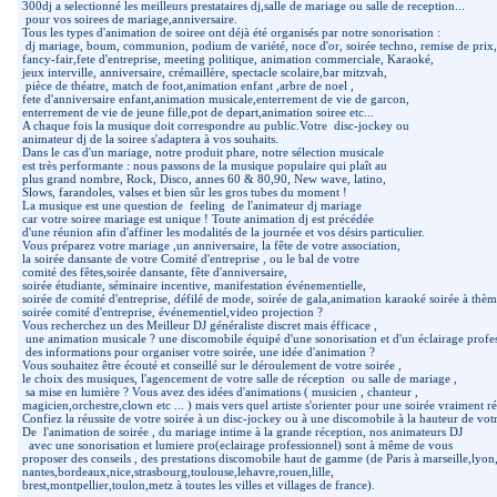
300dj a selectionné les meilleurs prestataires dj,salle de mariage ou salle de reception...
pour vos soirees de mariage,anniversaire.
Tous les types d'animation de soiree ont déjà été organisés par notre sonorisation :
dj mariage, boum, communion, podium de variété, noce d'or, soirée techno, remise de prix,
fancy-fair,fete d'entreprise, meeting politique, animation commerciale, Karaoké,
jeux interville, anniversaire, crémaillère, spectacle scolaire,bar mitzvah,
pièce de théatre, match de foot,animation enfant ,arbre de noel ,
fete d'anniversaire enfant,animation musicale,enterrement de vie de garcon,
enterrement de vie de jeune fille,pot de depart,animation soiree etc...
A chaque fois la musique doit correspondre au public.Votre disc-jockey ou
animateur dj de la soiree s'adaptera à vos souhaits.
Dans le cas d'un mariage, notre produit phare, notre sélection musicale
est très performante : nous passons de la musique populaire qui plaît au
plus grand nombre, Rock, Disco, annes 60 & 80,90, New wave, latino,
Slows, farandoles, valses et bien sûr les gros tubes du moment !
La musique est une question de feeling de l'animateur dj mariage
car votre soiree mariage est unique ! Toute animation dj est précédée
d'une réunion afin d'affiner les modalités de la journée et vos désirs particulier.
Vous préparez votre mariage ,un anniversaire, la fête de votre association,
la soirée dansante de votre Comité d'entreprise , ou le bal de votre
comité des fêtes,soirée dansante, fête d'anniversaire,
soirée étudiante, séminaire incentive, manifestation événementielle,
soirée de comité d'entreprise, défilé de mode, soirée de gala,animation karaoké soirée à thèm
soirée comité d'entreprise, événementiel,video projection ?
Vous recherchez un des Meilleur DJ généraliste discret mais éfficace ,
une animation musicale ? une discomobile équipé d'une sonorisation et d'un éclairage profes
des informations pour organiser votre soirée, une idée d'animation ?
Vous souhaitez être écouté et conseillé sur le déroulement de votre soirée ,
le choix des musiques, l'agencement de votre salle de réception ou salle de mariage ,
sa mise en lumière ? Vous avez des idées d'animations ( musicien , chanteur ,
magicien,orchestre,clown etc ... ) mais vers quel artiste s'orienter pour une soirée vraiment ré
Confiez la réussite de votre soirée à un disc-jockey ou à une discomobile à la hauteur de vo
De l'animation de soirée , du mariage intime à la grande réception, nos animateurs DJ
avec une sonorisation et lumiere pro(eclairage professionnel) sont à même de vous
proposer des conseils , des prestations discomobile haut de gamme (de Paris à marseille,lyon
nantes,bordeaux,nice,strasbourg,toulouse,lehavre,rouen,lille,
brest,montpellier,toulon,metz à toutes les villes et villages de france).