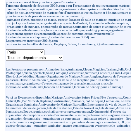
pour vos soirees et fêtes pour tous types d'occasions.
Faites une demande de devis sur 300dj.com pour l'organisation de tout evenement: mariage, 
comite d'entreprise,convention,seminaire,anniversaire d'entreprise, comite des fêtes, bar mi
arbre de noel,anniversaire de mariage,fete d'entreprise,soiree etudiante et bde,anniversaire en
pour toute sorte de prestataire evenementiel: animateur dj,
animation clown, spectacle de magie, traiteur, location de salle de mariage, musique de mar
disc jockey, orchestre de jazz,animation et spectacle d'enfant, location de salle de reception,
organisation de mariage, photographe de mariage,animation de soiree et animateur de soire
location de salle de seminiare,location de salle de colloque,wedding planner,organisateur
d'evenement,agence d'evenementielle,agence de communication evenementielle,
location de tentes et chapiteaux,location de barnum sur 300dj.com...
Les prestataires inscrits sur 300 dj.com
sont sur toutes les villes de France, Belgique, Suisse, Luxembourg, Québec,notamment:
Les Prestataires presents sont:Animation,Salle,Animateur,Clown,Magicien,Traiteur,Salle,Or
Photographe,Video,Spectacle,Sosie,Comique,Caricaturiste,Acrobate,Conteurs,Chants-Gospel
Disc-jockey,Wedding Planner,Organisation de Mariage,Mime,Jongleur,Agence de l'evenemen
Danseuse-Danseur,Animation dj,location de salle de reception pour un colloque ou
un seminaire,organisateur d'evenement,agence de spectacle,animation musicale,
location de voitures de luxe,location de limousine,location de bentley pour un mariage...
Voici les Evenements disponibles:Mariage,Anniversaire,Soiree Privee,Fête d'entreprise,Comit
Festival,Bal,Bar Mitzvah,Bapteme,Confirmation,Naissance,Pot de départ,Cremaillere,Anniver
Organisation Seminaire,Anniversaire de Mariage,Fiancailles,Enterrement de vie de Jeune fill
Enterrement de vie de garcon,Fête de fin d'annee,Fête du Nouvel an,Fête de noel,Arbre de n
Seminaire,colloque,reunion,cocktail prive,congres,convention,Evénementiel d’entreprise –
organisation de reception – societe d’evenementiel – soiree professionnelle – agence eveneme
organisation de seminaire - organisation de convention – animation soiree d’entreprise – lie
salle de reunion - organisation d’evenement – organisateur de mariage - animation ( DJ , or
traiteur de mariage - organiser seminaire- agence communication evenementielle- animation