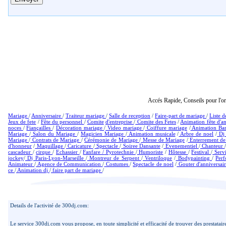
Accés Rapide, Conseils pour l'org
Mariage
/
Anniversaire
/
Traiteur mariage
/
Salle de reception
/
Faire-part de mariage
/
Liste 
Jeux de fete
/
Fête du personnel
/
Comite
d'entreprise
/
Comite des Fetes
/
Animation fête d'a
noces
/
Fiançailles
/
Décoration mariage
/
Video mariage
/
Coiffure mariage
/
Animation Ba
Mariage
/
Salon du Mariage
/
Magicien Mariage
/
Animation musicale
/
Arbre de noel
/
D
Mariage
/
Contrats de Mariage
/
Cérémonie de Mariage
/
Messe de Mariage
/
Enterrement de 
d'honneur
/
Maquillage
/
Caricature
/
Spectacle
/
Soiree Dansante
/
Evenementiel
/
Chanteur
cascadeur
/
cirque
/
Echassier
/
Fanfare /
Pyrotechnie
/
Humoriste
/
Hôtesse
/
Festival
/
Servi
jockey
/
Dj Paris-Lyon-Marseille
/
Montreur de Serpent
/
Ventriloque
/
Bodypainting
/
Per
Animateur
/
Agence de Communication
/
Costumes
/
Spectacle de noel
/
Gouter d'anniversair
ce
/
Animation dj
/
faire part de mariage
/
Details de l'activité de 300dj.com:
Le service 300dj.com vous propose, en toute simplicité et efficacité de trouver des prestatair