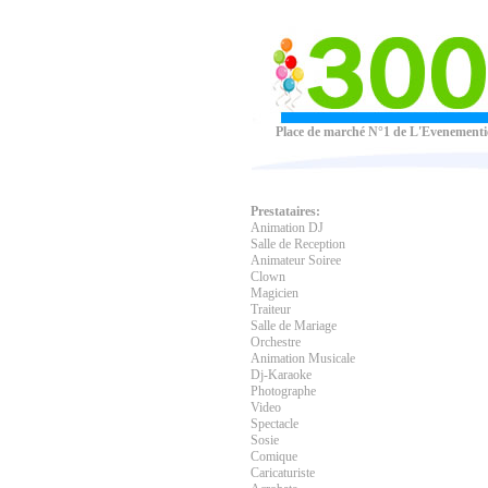
Place de marché N°1 de L'Evenementi
Prestataires:
Animation DJ
Salle de Reception
Animateur Soiree
Clown
Magicien
Traiteur
Salle de Mariage
Orchestre
Animation Musicale
Dj-Karaoke
Photographe
Video
Spectacle
Sosie
Comique
Caricaturiste