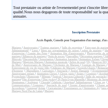
A saisir
devis traiteur pour mariage en juin 2007 sur
A saisir
devis salle de mariage en Aout 2007 en Suiss
Tout prestataire ou artiste de l'evenementiel peut s'inscrire lib
A saisir
devis dj pour animation d'anniversaire octob
A saisir
devis spectacle de marionnette pour enfants 
qualité.Nous nous degageons de toute responsabilité sur la quali
A saisir
devis performance de bodypainting en avril 
annuaire.
A saisir
devis animations d'enfants de clown en juin 
A saisir
devis dj pour soirée dansante en juin 2007 su
A saisir
devis location salle de mariage en juillet 201
A saisir
devis dj pour mariage en mai 2005 à meaux
A saisir
devis location de salle de reception pour mar
A saisir
devis feu d'artifice pour mariage septembre 2
Inscription Prestataire
A saisir
devis wedding planner pour organisation mar
A saisir
devis location de lieu de reception pour ce-
A saisir
devis location salle de conférence pour comi
Accés Rapide, Conseils pour l'organisation d'un mariage, d'un an
A saisir
devis Animation dj de jour de l'an pour comi
A saisir
devis Animation arbre de noel pour comité d
Mariage
/
Anniversaire
/
Traiteur mariage
/
Salle de reception
/
Faire-part de maria
A saisir
devis Animation mariage en juillet 2010 sur 
Admininistratif
/
Liens
/
Idees sur organistation de soiree
/
robes de mariees
/
Id
A saisir
devis animation mime pour comité des fetes
d'entreprise
/
Comite des Fetes
/
Animation fête d'anniversaire
/
Photographe de m
mariage
/
Alliances de mariage
/
Nuits de noces
/
Fiançailles
/
Décoration mariage
/
Vid
Mitzvah
/
Discomobile
/
Sonorisation
/
Animation karaoke
/
Animation Enfant
/
Organ
Mariage
/
Magicien Mariage
/
Animation musicale
/
Arbre de noel
/
Dj
/
Reserver DJ
/
de Miel
/
Anniversaire de Mariage
/
Orchestre de Mariage
/
Contrats de Mariage
Enterrement de vie de jeune fille
/
Châteaux de Mariage
/
Gospels-Chants
/
Restauran
d'honneur
/
Maquillage
/
Caricature
/
Spectacle
/
Soiree Dansante
/
Evenementie
Anniversaire enfant
/
Animation Clown
/
Clown paris
/
Sosies
/
Conteurs
/
Acroba
Pyrotechnie
/
Humoriste
/
Hôtesse
/
Festival
/
Services Culturels
/
Salle de spectacle
/
mariage
/
Fête d'entreprise
/
Disc-jockey
/
Dj Paris-Lyon-Marseille
/
Montreur de Serp
Dessinateur
/
Sculpteur
/
Chorale
/
Celebrite
/
Jongleur
/
Saltimbanques
/
Close up
/
Communication
/
Costumes
/
Spectacle de noel
/
Gouter d'anniversaire
/
Chasse a
Accordeon
/
Comique
/
Artiste
/
Caricaturiste
/
Fournisseurs ce
/
Animation dj
/
faire
Mariage Nord Pas de Calais
/
Mariage