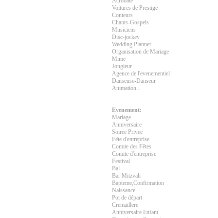
Acrobate
Voitures de Prestige
Conteurs
Chants-Gospels
Musiciens
Disc-jockey
Wedding Planner
Organisation de Mariage
Mime
Jongleur
Agence de l'evenementiel
Danseuse-Danseur
Animation...
Evenement:
Mariage
Anniversaire
Soiree Privee
Fête d'entreprise
Comite des Fêtes
Comite d'entreprise
Festival
Bal
Bar Mitzvah
Bapteme,Confirmation
Naissance
Pot de départ
Cremaillere
Anniversaire Enfant